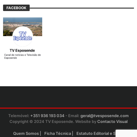
FACEBOOK
Telemóvel:
+351 936 193 034
- Email:
geral@tvesposende.com
Copyright © 2024 TV Esposende. Website by
Contacto Visual
Quem Somos
Ficha Técnica
Estatuto Editorial e Sinopse