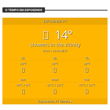
O TEMPO EM ESPOSENDE
ESPOSENDE, PT
14°
showers in the vicinity
07:01
20:10 WEST
5
h
6
h
7
h
14
°C
14
°C
14
°C
sun
mon
tue
14
°C
/ 9
°C
15
°C
/ 12
°C
17
°C
/ 12
°C
Esposende, PT
climate ▸