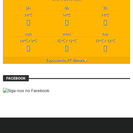
5
h
6
h
7
h
14
°C
14
°C
14
°C
sun
mon
tue
14
°C
/ 9
°C
15
°C
/ 12
°C
17
°C
/ 12
°C
Esposende, PT
climate ▸
FACEBOOK