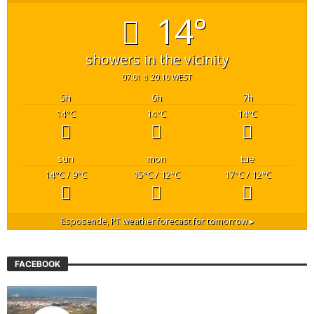
14°
showers in the vicinity
07:01
20:10 WEST
5
h
6
h
7
h
14
°C
14
°C
14
°C
sun
mon
tue
14
°C
/ 9
°C
15
°C
/ 12
°C
17
°C
/ 12
°C
Esposende, PT
weather forecast for tomorrow ▸
FACEBOOK