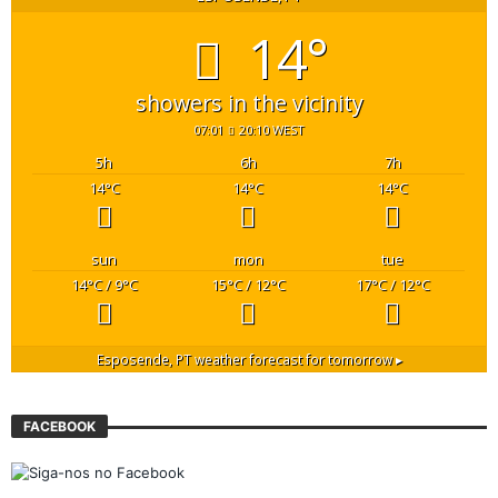
14°
showers in the vicinity
07:01
20:10 WEST
5
h
6
h
7
h
14
°C
14
°C
14
°C
sun
mon
tue
14
°C
/ 9
°C
15
°C
/ 12
°C
17
°C
/ 12
°C
Esposende, PT
weather forecast for tomorrow ▸
FACEBOOK