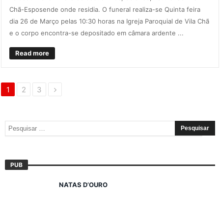
Chã-Esposende onde residia. O funeral realiza-se Quinta feira
dia 26 de Março pelas 10:30 horas na Igreja Paroquial de Vila Chã
e o corpo encontra-se depositado em câmara ardente ...
Read more
1
2
3
PUB
NATAS D’OURO