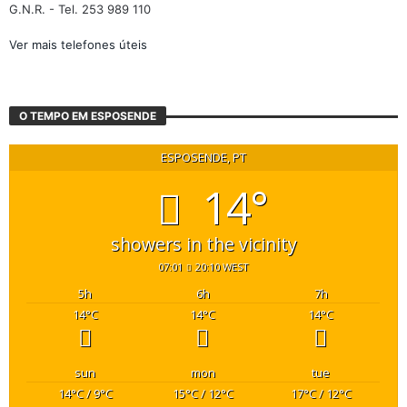
G.N.R. - Tel. 253 989 110
Ver mais telefones úteis
O TEMPO EM ESPOSENDE
ESPOSENDE, PT
14°
showers in the vicinity
07:01
20:10 WEST
5
h
6
h
7
h
14
°C
14
°C
14
°C
sun
mon
tue
14
°C
/ 9
°C
15
°C
/ 12
°C
17
°C
/ 12
°C