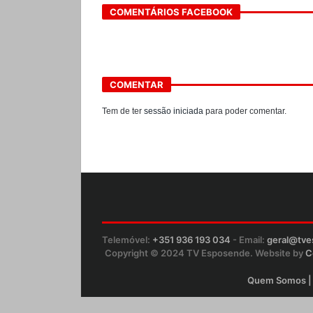
COMENTÁRIOS FACEBOOK
COMENTAR
Tem de ter
sessão iniciada
para poder comentar.
Telemóvel:
+351 936 193 034
- Email:
geral@tv
Copyright © 2024 TV Esposende. Website by
C
Quem Somos