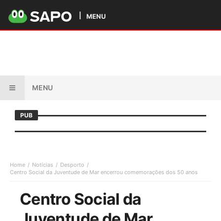
MENU
MENU
PUB
Home
Notícias
Desporto
Centro Social da Juventude de Mar encerrou comemorações dos 50 anos
Centro Social da
Juventude de Mar