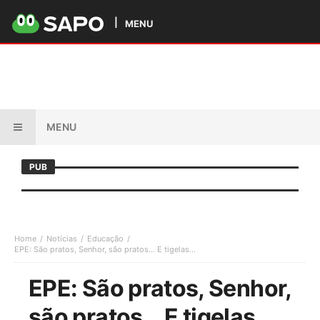
MENU
MENU
PUB
Home
Notícias
Educação
EPE: São pratos, Senhor, são pratos… E tigelas…
EPE: São pratos, Senhor,
são pratos… E tigelas…