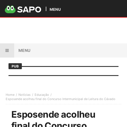
MENU
MENU
PUB
Home
Notícias
Educação
Esposende acolheu final do Concurso Intermunicipal de Leitura do Cávado
Esposende acolheu
final do Concurso