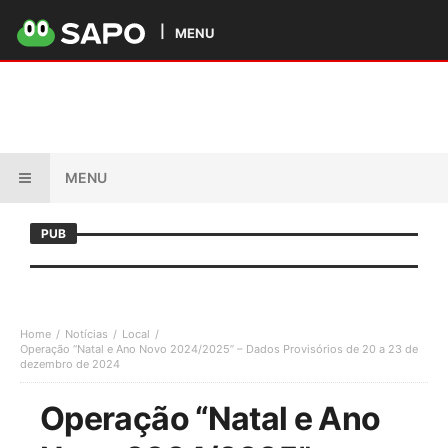
MENU
MENU
PUB
Home
Notícias
Local
Operação “Natal e Ano Novo 2024/2025” – Dados Provisórios de 20 a 23 de
dezembro de 2024
Operação “Natal e Ano