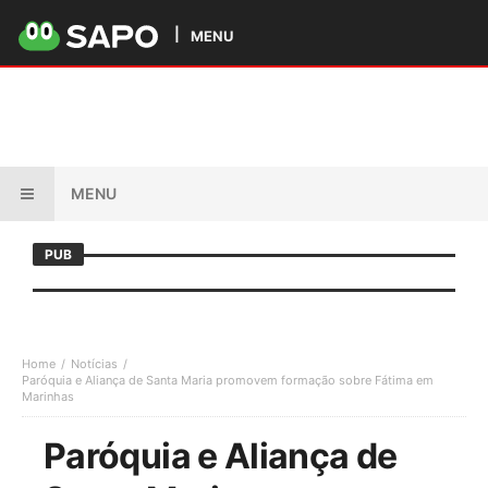
MENU
MENU
PUB
Home
Notícias
Paróquia e Aliança de Santa Maria promovem formação sobre Fátima em
Marinhas
Paróquia e Aliança de