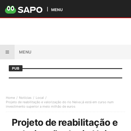
MENU
MENU
PUB
Home
Notícias
Local
Projeto de reabilitação e valorização do rio Neiva já está em curso num
investimento superior a meio milhão de euros
Projeto de reabilitação e