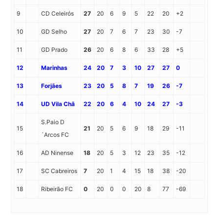
9
CD Celeirós
27
20
6
9
5
22
20
+2
10
GD Selho
27
20
7
6
7
23
30
-7
11
GD Prado
26
20
6
8
6
33
28
+5
12
Marinhas
24
20
7
3
10
27
27
0
13
Forjães
23
20
5
8
7
19
26
-7
14
UD Vila Chã
22
20
6
4
10
24
27
-3
S.Paio D
15
21
20
5
6
9
18
29
-11
´Arcos FC
16
AD Ninense
18
20
5
3
12
23
35
-12
17
SC Cabreiros
7
20
1
4
15
18
38
-20
18
Ribeirão FC
0
20
0
0
20
8
77
-69