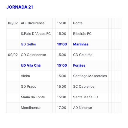
JORNADA 21
08/02
AD Oliveirense
15:00
Ponte
S.Paio D´Arcos FC
15:00
Ribeirão FC
GD Selho
19:00
Marinhas
09/02
CD Celoricense
15:00
CD Celeirós
UD Vila Chã
15:00
Forjães
Vieira
15:00
Santiago Mascotelos
GD Prado
15:00
SC Cabreiros
Maria da Fonte
15:00
Santa Maria FC
Merelinense
17:00
AD Ninense