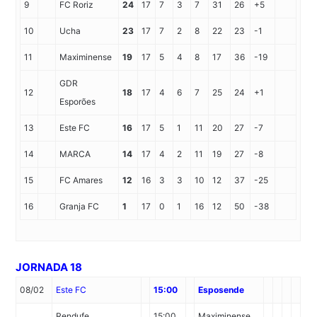
9
FC Roriz
24
17
7
3
7
31
26
+5
10
Ucha
23
17
7
2
8
22
23
-1
11
Maximinense
19
17
5
4
8
17
36
-19
GDR
12
18
17
4
6
7
25
24
+1
Esporões
13
Este FC
16
17
5
1
11
20
27
-7
14
MARCA
14
17
4
2
11
19
27
-8
15
FC Amares
12
16
3
3
10
12
37
-25
16
Granja FC
1
17
0
1
16
12
50
-38
JORNADA 18
08/02
Este FC
15:00
Esposende
Rendufe
15:00
Maximinense