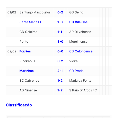
01/02
Santiago Mascotelos
0-2
GD Selho
Santa Maria FC
1-0
UD Vila Chã
CD Celeirós
1-1
AD Oliveirense
Ponte
3-0
Merelinense
02/02
Forjães
0-0
CD Celoricense
Ribeirão FC
0-2
Vieira
Marinhas
2-1
GD Prado
SC Cabreiros
1-2
Maria da Fonte
AD Ninense
1-2
S.Paio D´Arcos FC
Classificação