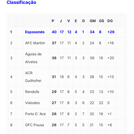
Classificação
P
J
V
E
D
GM
GS
DG
1
Esposende
40
17
12
4
1
34
8
+26
2
AFC Martim
37
17
11
4
2
24
8
+16
Águias de
3
36
17
11
3
3
36
16
+20
Alvelos
ACR
4
31
16
9
4
3
28
15
+13
Guilhofrei
5
Rendufe
29
17
8
5
4
23
13
+10
6
Viatodos
27
17
8
3
6
22
22
0
7
Porto D´Ave
26
17
8
2
7
20
19
+1
8
GFC Pousa
26
17
7
5
5
21
15
+6