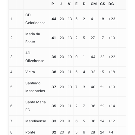
P
J
V
E
D
GM
GS
DG
CD
1
44
20
13
5
2
41
18
+23
Celoricense
Maria da
2
41
20
13
2
5
27
17
+10
Fonte
AD
3
39
20
10
9
1
44
22
+22
Oliveirense
4
Vieira
38
20
11
5
4
33
15
+18
Santiago
5
37
20
10
7
3
40
21
+19
Mascotelos
Santa Maria
6
35
20
11
2
7
36
22
+14
FC
7
Merelinense
33
20
9
6
5
36
24
+12
8
Ponte
32
20
9
5
6
28
24
+4