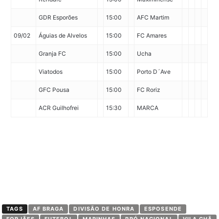
GDR Esporões
15:00
AFC Martim
09/02
Águias de Alvelos
15:00
FC Amares
Granja FC
15:00
Ucha
Viatodos
15:00
Porto D´Ave
GFC Pousa
15:00
FC Roriz
ACR Guilhofrei
15:30
MARCA
TAGS
AF BRAGA
DIVISÃO DE HONRA
ESPOSENDE
FORJÃES
FUTEBOL
MARINHAS
PRÓ NACIONAL
VILA CHÃ