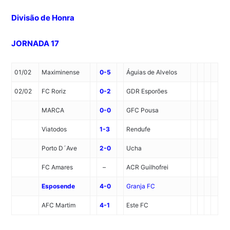
Divisão de Honra
JORNADA 17
01/02
Maximinense
0-5
Águias de Alvelos
02/02
FC Roriz
0-2
GDR Esporões
MARCA
0-0
GFC Pousa
Viatodos
1-3
Rendufe
Porto D´Ave
2-0
Ucha
FC Amares
–
ACR Guilhofrei
Esposende
4-0
Granja FC
AFC Martim
4-1
Este FC