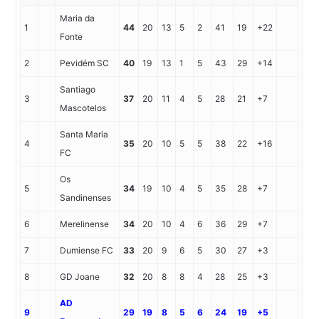
Maria da
1
44
20
13
5
2
41
19
+22
Fonte
2
Pevidém SC
40
19
13
1
5
43
29
+14
Santiago
3
37
20
11
4
5
28
21
+7
Mascotelos
Santa Maria
4
35
20
10
5
5
38
22
+16
FC
Os
5
34
19
10
4
5
35
28
+7
Sandinenses
6
Merelinense
34
20
10
4
6
36
29
+7
7
Dumiense FC
33
20
9
6
5
30
27
+3
8
GD Joane
32
20
8
8
4
28
25
+3
AD
9
29
19
8
5
6
24
19
+5