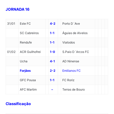
JORNADA 16
31/01
Este FC
4-2
Porto D´Ave
SC Cabreiros
1-1
Águias de Alvelos
Rendufe
1-1
Viatodos
01/02
ACR Guilhofrei
1-0
S.Paio D´Arcos FC
Ucha
4-1
AD Ninense
Forjães
2-2
Emilianos FC
GFC Pousa
1-1
FC Roriz
AFC Martim
–
Terras de Bouro
Classificação