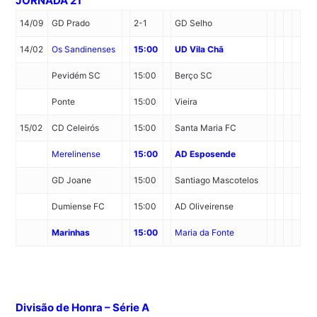
JORNADA 21
14/09
GD Prado
2-1
GD Selho
14/02
Os Sandinenses
15:00
UD Vila Chã
Pevidém SC
15:00
Berço SC
Ponte
15:00
Vieira
15/02
CD Celeirós
15:00
Santa Maria FC
Merelinense
15:00
AD Esposende
GD Joane
15:00
Santiago Mascotelos
Dumiense FC
15:00
AD Oliveirense
Marinhas
15:00
Maria da Fonte
Divisão de Honra – Série A