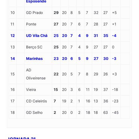
Esposende
10
GD Prado
29
20
8
5
7
32
27
+5
11
Ponte
27
20
7
6
7
28
27
+1
12
UD Vila Chã
25
20
7
4
9
31
35
-4
13
Berço SC
25
20
7
4
9
27
27
0
14
Marinhas
23
20
6
5
9
27
30
-3
AD
15
22
20
5
7
8
29
26
+3
Oliveirense
16
Vieira
15
20
3
6
11
19
37
-18
17
CD Celeirós
7
19
2
1
16
13
36
-23
18
GD Selho
2
20
0
2
18
18
63
-45