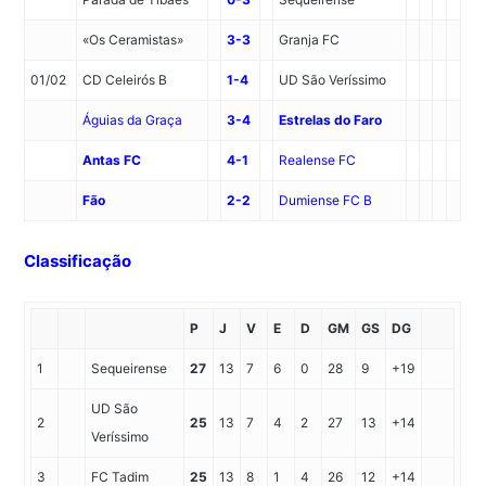
«Os Ceramistas»
3-3
Granja FC
01/02
CD Celeirós
B
1-4
UD São Veríssimo
Águias da Graça
3-4
Estrelas do Faro
Antas FC
4-1
Realense FC
Fão
2-2
Dumiense FC
B
Classificação
P
J
V
E
D
GM
GS
DG
1
Sequeirense
27
13
7
6
0
28
9
+19
UD São
2
25
13
7
4
2
27
13
+14
Veríssimo
3
FC Tadim
25
13
8
1
4
26
12
+14