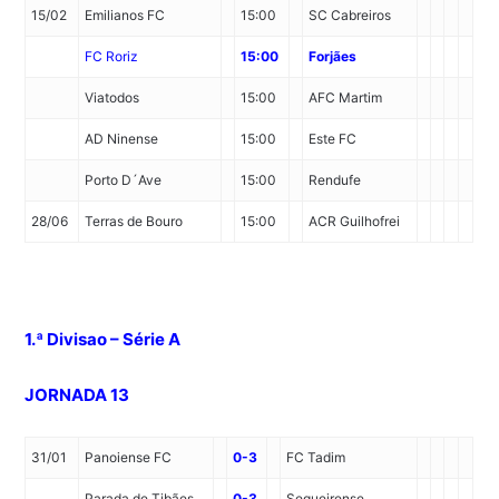
15/02
Emilianos FC
15:00
SC Cabreiros
FC Roriz
15:00
Forjães
Viatodos
15:00
AFC Martim
AD Ninense
15:00
Este FC
Porto D´Ave
15:00
Rendufe
28/06
Terras de Bouro
15:00
ACR Guilhofrei
1.ª Divisao – Série A
JORNADA 13
31/01
Panoiense FC
0-3
FC Tadim
Parada de Tibães
0-3
Sequeirense