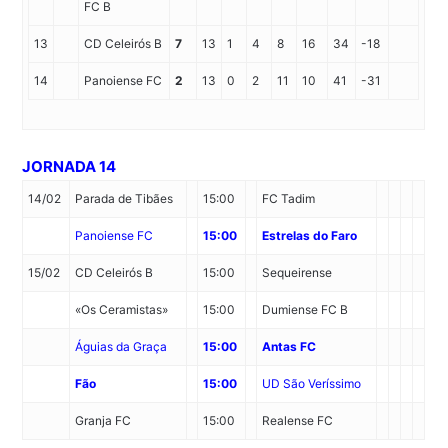
FC
B
13
CD Celeirós
B
7
13
1
4
8
16
34
-18
14
Panoiense FC
2
13
0
2
11
10
41
-31
JORNADA 14
14/02
Parada de Tibães
15:00
FC Tadim
Panoiense FC
15:00
Estrelas do Faro
15/02
CD Celeirós
B
15:00
Sequeirense
«Os Ceramistas»
15:00
Dumiense FC
B
Águias da Graça
15:00
Antas FC
Fão
15:00
UD São Veríssimo
Granja FC
15:00
Realense FC