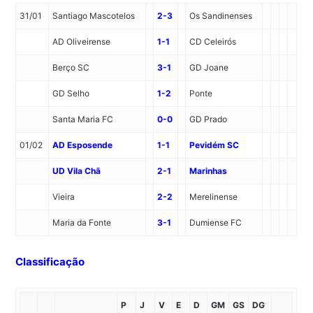
31/01
Santiago Mascotelos
2-3
Os Sandinenses
AD Oliveirense
1-1
CD Celeirós
Berço SC
3-1
GD Joane
GD Selho
1-2
Ponte
Santa Maria FC
0-0
GD Prado
01/02
AD Esposende
1-1
Pevidém SC
UD Vila Chã
2-1
Marinhas
Vieira
2-2
Merelinense
Maria da Fonte
3-1
Dumiense FC
Classificação
P
J
V
E
D
GM
GS
DG