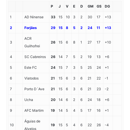
P
J
V
E
D
GM
GS
DG
1
AD Ninense
33
15
10
3
2
30
17
+13
2
Forjães
29
15
8
5
2
24
11
+13
ACR
3
26
15
6
8
1
27
17
+10
Guilhofrei
4
SC Cabreiros
26
14
7
5
2
19
13
+6
5
Este FC
24
15
7
3
5
25
24
+1
6
Viatodos
21
15
6
3
6
21
22
-1
7
Porto D´Ave
21
15
6
3
6
21
23
-2
8
Ucha
20
14
6
2
6
24
18
+6
9
AFC Martim
19
14
5
4
5
17
16
+1
Águias de
10
19
15
5
4
6
22
26
-4
Alvelos