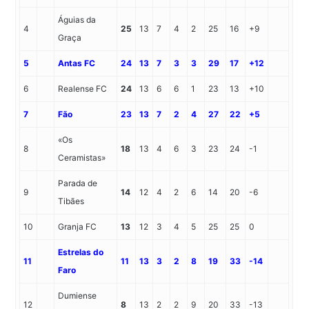
Águias da
4
25
13
7
4
2
25
16
+9
Graça
5
Antas FC
24
13
7
3
3
29
17
+12
6
Realense FC
24
13
6
6
1
23
13
+10
7
Fão
23
13
7
2
4
27
22
+5
«Os
8
18
13
4
6
3
23
24
-1
Ceramistas»
Parada de
9
14
12
4
2
6
14
20
-6
Tibães
10
Granja FC
13
12
3
4
5
25
25
0
Estrelas do
11
11
13
3
2
8
19
33
-14
Faro
Dumiense
12
8
13
2
2
9
20
33
-13