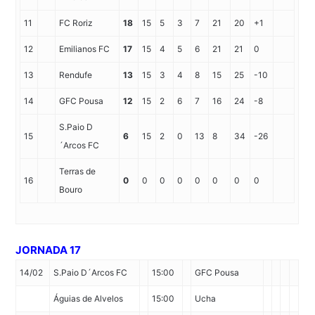
11
FC Roriz
18
15
5
3
7
21
20
+1
12
Emilianos FC
17
15
4
5
6
21
21
0
13
Rendufe
13
15
3
4
8
15
25
-10
14
GFC Pousa
12
15
2
6
7
16
24
-8
S.Paio D
15
6
15
2
0
13
8
34
-26
´Arcos FC
Terras de
16
0
0
0
0
0
0
0
0
Bouro
JORNADA 17
14/02
S.Paio D´Arcos FC
15:00
GFC Pousa
Águias de Alvelos
15:00
Ucha