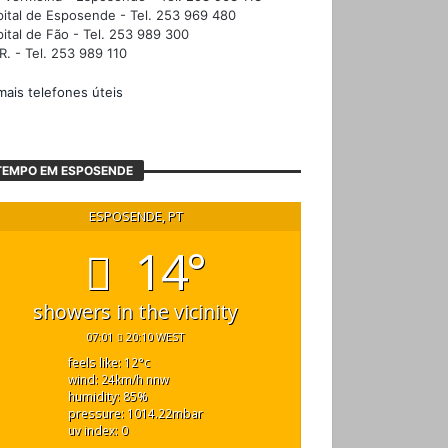
ital de Esposende - Tel. 253 969 480
ital de Fão - Tel. 253 989 300
R. - Tel. 253 989 110
mais telefones úteis
TEMPO EM ESPOSENDE
ESPOSENDE, PT
14°
showers in the vicinity
07:01
20:10 WEST
feels like: 12
°c
wind: 24
km/h
nnw
humidity: 85
%
pressure: 1014.22
mbar
uv index: 0