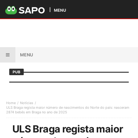
MENU
MENU
PUB
Home
Notícias
ULS Braga regista maior número de nascimentos do Norte do país: nasceram
2874 bebés em Braga no ano de 2025
ULS Braga regista maior