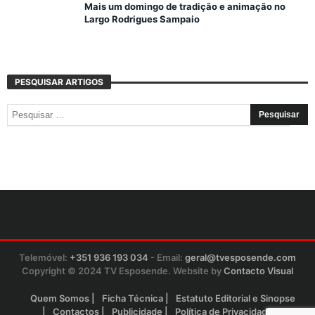
Mais um domingo de tradição e animação no
Largo Rodrigues Sampaio
PESQUISAR ARTIGOS
Telemóvel:
+351 936 193 034
- Email:
geral@tvesposende.com
Copyright © 2024 TV Esposende. Website by
Contacto Visual
Quem Somos
Ficha Técnica
Estatuto Editorial e Sinopse
Contactos
Publicidade
Política de Privacidade