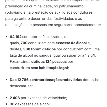
prevenção da criminalidade, no patrulhamento
rodoviário e na prestação de auxílio aos condutores,
para garantir o decorrer das festividades e as
deslocações de pessoas em segurança, nomeadamente:
64 192
condutores fiscalizados, dos
quais,
700
conduziam com
excesso de álcool
e,
destes,
338 foram detidos
por conduzirem com uma
taxa de álcool no sangue igual ou superior a 1,2 g/l.
Foram ainda
detidas 124 pessoas
por
conduzirem
sem habilitação legal
;
Das 12 786 contraordenações rodoviárias
detetadas,
destacam-se:
2 408
por excesso de velocidade;
362
excessos de álcool;